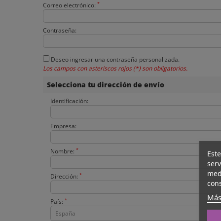
*
Correo electrónico:
Contraseña:
Deseo ingresar una contraseña personalizada.
Los campos con asteriscos rojos (*) son obligatorios.
Selecciona tu dirección de envío
Identificación:
Empresa:
*
Nombre:
Este
serv
medi
*
Dirección:
cons
Más
*
País: