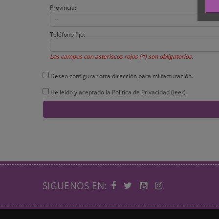
Provincia:
Teléfono fijo:
Los campos con asteriscos rojos (*) son obligatorios.
Deseo configurar otra dirección para mi facturación.
He leído y aceptado la Política de Privacidad
(leer)
SIGUENOS EN: