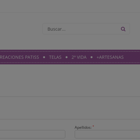
REACIONES PATISS
TELAS
2ª VIDA
+ARTESANAS
*
Apellidos: