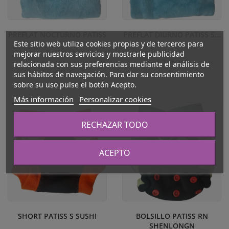
PREFLAT NOCTURNO PATISS
PREFLAT DIURNO PATISS S...
Este sitio web utiliza cookies propias y de terceros para
S...
mejorar nuestros servicios y mostrarle publicidad
15,00 €
relacionada con sus preferencias mediante el análisis de
15,00 €
sus hábitos de navegación. Para dar su consentimiento
sobre su uso pulse el botón Acepto.
Más información
Personalizar cookies
RECHAZAR TODO
ACEPTO
SHORT PATISS S SUSHI
BOLSILLO PATISS RN
SHENLONGN