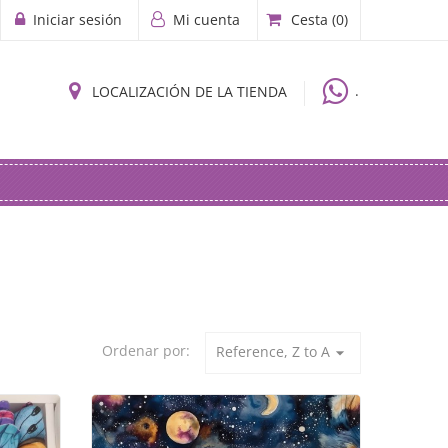
Iniciar sesión
Mi cuenta
Cesta
(0)
.
LOCALIZACIÓN DE LA TIENDA
Ordenar por:
Reference, Z to A
arrow_drop_down