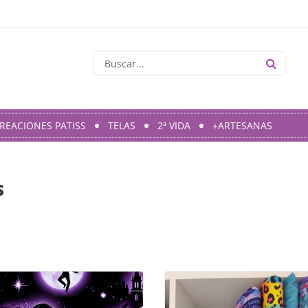
REACIONES PATISS
TELAS
2ª VIDA
+ARTESANAS
S