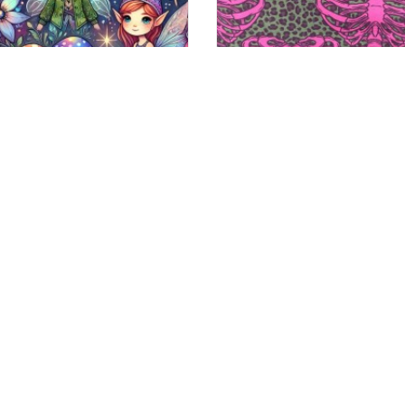
TELA POPELÍN HADAS
TELA PUNTO COSTILLAS F
10,50 €
11,00 €
lonas con diseños únicos de venta por medios metros
SUSCRÍBETE A NUE