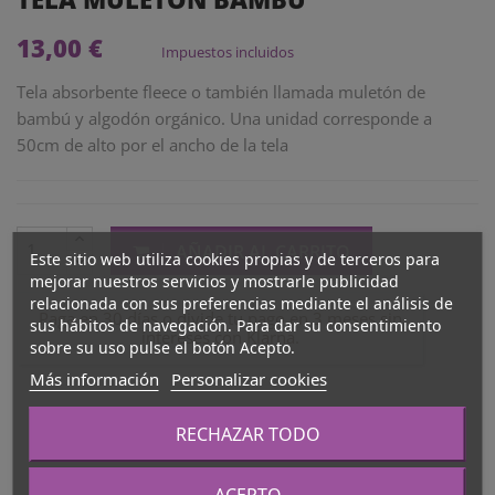
13,00 €
Impuestos incluidos
Tela absorbente fleece o también llamada muletón de
bambú y algodón orgánico. Una unidad corresponde a
50cm de alto por el ancho de la tela
AÑADIR AL CARRITO
Este sitio web utiliza cookies propias y de terceros para
mejorar nuestros servicios y mostrarle publicidad
relacionada con sus preferencias mediante el análisis de
Paga en 30 días o divide tu pago en 3 meses sin
sus hábitos de navegación. Para dar su consentimiento
intereses con Klarna.
sobre su uso pulse el botón Acepto.
Más información
Personalizar cookies
RECHAZAR TODO
DESCRIPCIÓN
DETALLES DEL PRODUCTO