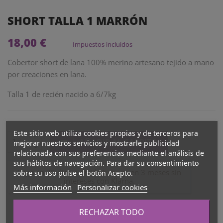
SHORT TALLA 1 MARRÓN
18,00 €
Impuestos incluidos
Cobertor short de lana 100% merino artesano tejido a mano
por creaciones en lana.
Talla 1 de recién nacido a 6/7kg
Este sitio web utiliza cookies propias y de terceros para
AÑADIR AL CARRITO
mejorar nuestros servicios y mostrarle publicidad
relacionada con sus preferencias mediante el análisis de
sus hábitos de navegación. Para dar su consentimiento
Paga en 30 días o divide tu pago en 3 meses sin
sobre su uso pulse el botón Acepto.
intereses con Klarna.
Más información
Personalizar cookies
RECHAZAR TODO